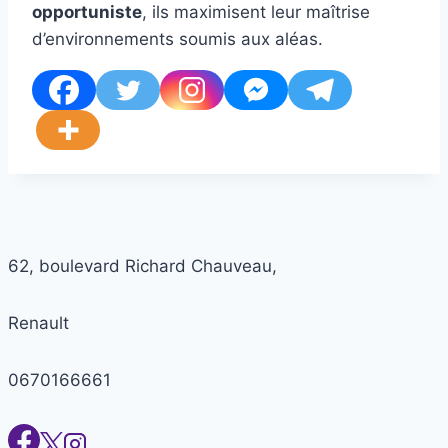
opportuniste
, ils maximisent leur maîtrise
d’environnements soumis aux aléas.
62, boulevard Richard Chauveau,
Renault
0670166661