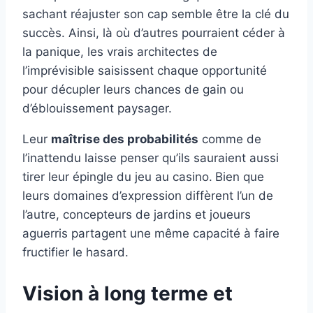
sachant réajuster son cap semble être la clé du
succès. Ainsi, là où d’autres pourraient céder à
la panique, les vrais architectes de
l’imprévisible saisissent chaque opportunité
pour décupler leurs chances de gain ou
d’éblouissement paysager.
Leur
maîtrise des probabilités
comme de
l’inattendu laisse penser qu’ils sauraient aussi
tirer leur épingle du jeu au casino.
Bien que
leurs domaines d’expression diffèrent l’un de
l’autre, concepteurs de jardins et joueurs
aguerris partagent une même capacité à faire
fructifier le hasard.
Vision à long terme et