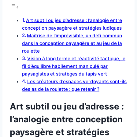
Art subtil ou jeu d’adresse : l’analogie entre
conception paysagère et stratégies ludiques
Maîtrise de l’imprévisible, un défi commun
dans la conception paysagère et au jeu de la
roulette
Vision à long terme et réactivité tactique, le
fil d’équilibre habilement manipulé par
paysagistes et stratèges du tapis vert
Les créateurs d’espaces verdoyants sont-ils
des as de la roulette : que retenir ?
Art subtil ou jeu d’adresse :
l’analogie entre conception
paysagère et stratégies