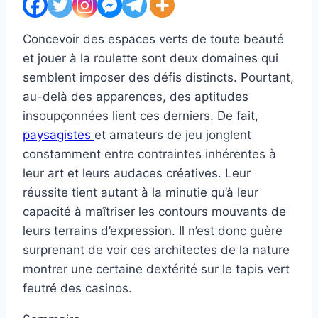
Concevoir des espaces verts de toute beauté
et jouer à la roulette sont deux domaines qui
semblent imposer des défis distincts. Pourtant,
au-delà des apparences, des aptitudes
insoupçonnées lient ces derniers. De fait,
paysagistes
et amateurs de jeu jonglent
constamment entre contraintes inhérentes à
leur art et leurs audaces créatives. Leur
réussite tient autant à la minutie qu’à leur
capacité à maîtriser les contours mouvants de
leurs terrains d’expression. Il n’est donc guère
surprenant de voir ces architectes de la nature
montrer une certaine dextérité sur le tapis vert
feutré des casinos.