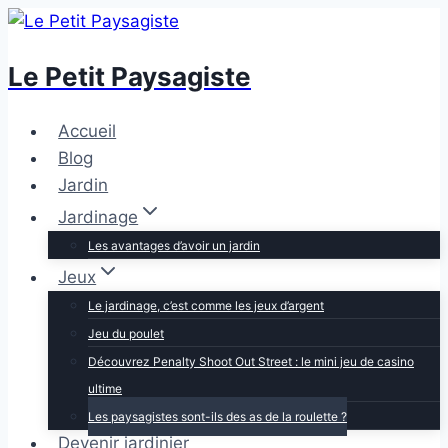
Skip
to
Le Petit Paysagiste
content
Accueil
Blog
Jardin
Jardinage
Les avantages d’avoir un jardin
Jeux
Le jardinage, c’est comme les jeux d’argent
Jeu du poulet
Découvrez Penalty Shoot Out Street : le mini jeu de casino
ultime
Les paysagistes sont-ils des as de la roulette ?
Devenir jardinier