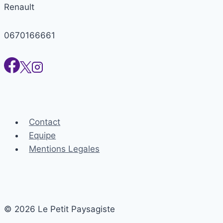
Renault
?
Trouvez
votre
0670166661
réponse
ici
!
Contact
Equipe
Mentions Legales
© 2026 Le Petit Paysagiste