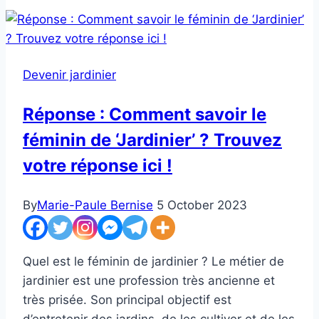
Salaire
d’un
Pape:
Quels
Devenir jardinier
sont
les
Réponse : Comment savoir le
Détails
féminin de ‘Jardinier’ ? Trouvez
?
votre réponse ici !
By
Marie-Paule Bernise
5 October 2023
Quel est le féminin de jardinier ? Le métier de
jardinier est une profession très ancienne et
très prisée. Son principal objectif est