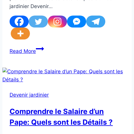
jardinier Devenir…
Comment
Read More
devenir
un
excellent
jardinier
:
Devenir jardinier
conseils
et
Comprendre le Salaire d’un
astuces
Pape: Quels sont les Détails ?
pour
un