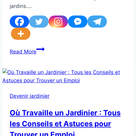
jardins….
Compétences
Read More
Requises
pour
Devenir
Jardinier:
Tout
Devenir jardinier
Ce
que
Où Travaille un Jardinier : Tous
Vous
les Conseils et Astuces pour
Devez
Savoir
Trouver un Emploi