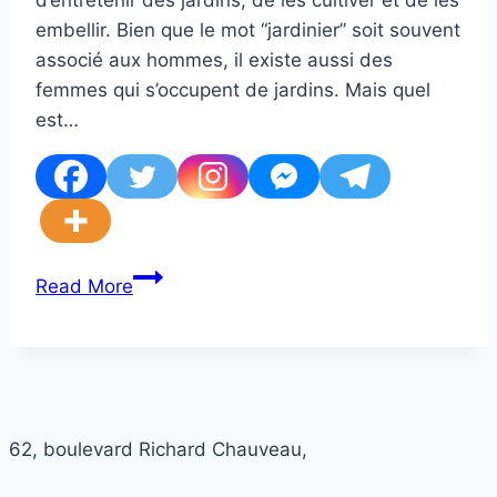
d’entretenir des jardins, de les cultiver et de les
embellir. Bien que le mot “jardinier” soit souvent
associé aux hommes, il existe aussi des
femmes qui s’occupent de jardins. Mais quel
est…
Réponse
Read More
:
Comment
savoir
le
féminin
62, boulevard Richard Chauveau,
de
‘Jardinier’