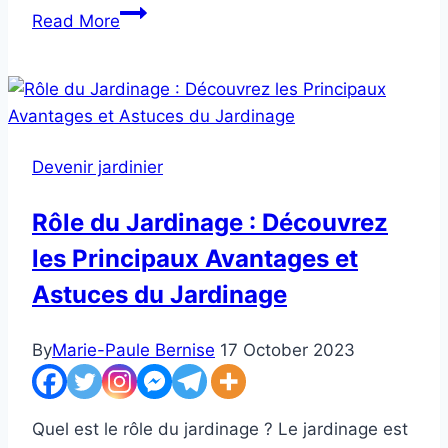
Où
Read More
Travaille
un
Jardinier
:
Tous
Devenir jardinier
les
Conseils
Rôle du Jardinage : Découvrez
et
les Principaux Avantages et
Astuces
pour
Astuces du Jardinage
Trouver
un
By
Marie-Paule Bernise
17 October 2023
Emploi
Quel est le rôle du jardinage ? Le jardinage est