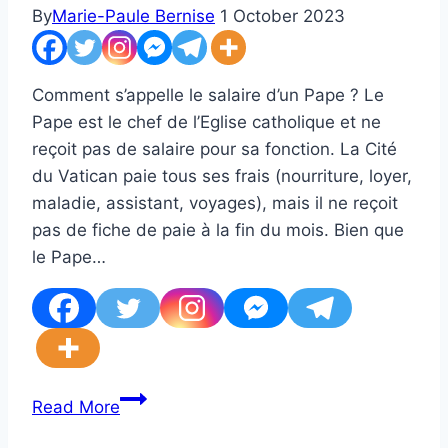
jardinage
By
Marie-Paule Bernise
1 October 2023
réussi
Comment s’appelle le salaire d’un Pape ? Le
Pape est le chef de l’Eglise catholique et ne
reçoit pas de salaire pour sa fonction. La Cité
du Vatican paie tous ses frais (nourriture, loyer,
maladie, assistant, voyages), mais il ne reçoit
pas de fiche de paie à la fin du mois. Bien que
le Pape…
Comprendre
Read More
le